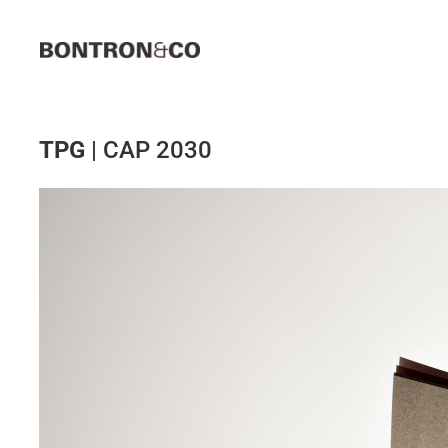
Passer
au
contenu
TPG
| CAP 2030