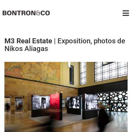
Passer
au
To
contenu
Na
PROJETS
M3 Real Estate
| Exposition, photos de
Nikos Aliagas
LE BUREAU
MÉDIAS
CONTACT