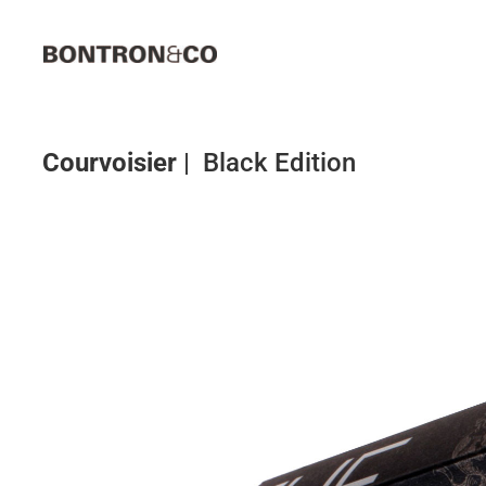
Passer
au
contenu
Courvoisier
| Black Edition